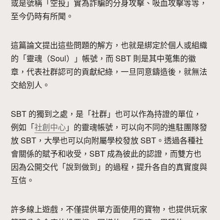
或是號稱「空投」實為詐騙的分身攻擊、吸血攻擊等等，
至今仍時有所聞。
這篇論文提出這些問題的解方，也就是綁定於個人或組織
的「靈魂（Soul）」帳號，而 SBT 則是其中蒐集的徽
章，代表社群認可的貢獻紀綠，一旦同意鑄造後，就無法
交給別人。
SBT 的獨到之處，是「社群」也可以作為持證的單位，
例如「
社創中心
」的靈魂帳號，可以向不同的進駐團隊發
放 SBT，大學也可以向附屬學校發放 SBT。透過各種社
會關係的賦予和收受，SBT 成為彼此的認證，而雙方也
因為公開交代「說到做到」的過程，提升各自的真實度與
互信。
許多線上遊戲，不僅提供單方面使用的寶物，也提供玩家