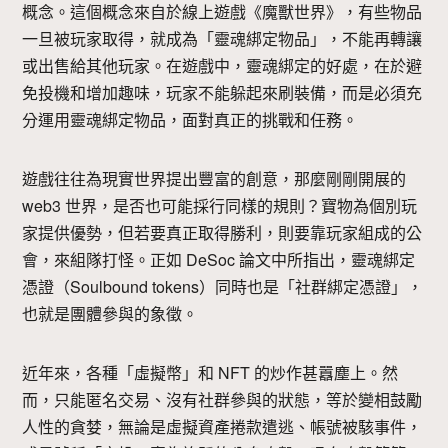
概念。這個概念來自於線上遊戲《魔獸世界》，有些物品
一旦被玩家取得，就成為「靈魂綁定物品」，不能再轉讓
或出售給其他玩家。在遊戲中，靈魂綁定的好處，在於避
免投機和增加趣味，玩家不能躲起來刷裝備，而是必須充
分運用靈魂綁定物品，面對真正的挑戰和任務。
遊戲往往為現實世界提出豐富的創意，那麼剛剛開展的
web3 世界，是否也可能採行同樣的規則？寶物為個別玩
家提供優勢，但若要真正取得勝利，則要靠玩家組成的公
會，來組隊打怪。正如 DeSoc 論文中所指出，靈魂綁定
憑證（Soulbound tokens）同時也是「社群綁定憑證」，
也就是團體參與的象徵。
近年來，各種「虛擬幣」和 NFT 的炒作甚囂塵上。然
而，只能匿名交易、沒有社群參與的狀態，等於變相鼓勵
人性的貪婪，無論是虛擬資產捲款遣逃、帳號被駭事件，