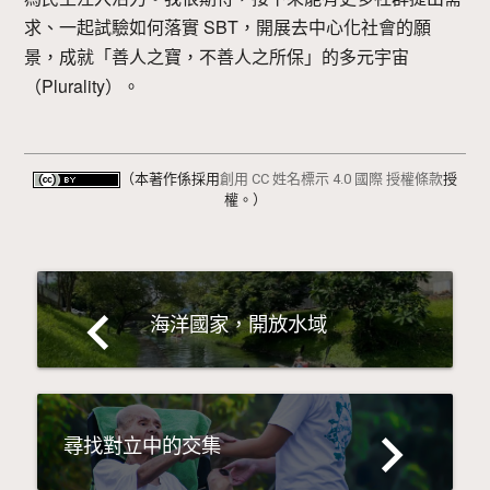
求、一起試驗如何落實 SBT，開展去中心化社會的願
景，成就「善人之寶，不善人之所保」的多元宇宙
（Plurality）。
（本著作係採用
創用 CC 姓名標示 4.0 國際 授權條款
授
權。）
navigate_before
海洋國家，開放水域
navigate_next
尋找對立中的交集