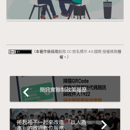
（本著作係採用
創用 CC 姓名標示 4.0 國際 授權條款
授
權。）
navigate_before
簡訊實聯制政策履歷
navigate_next
捲起袖子一起來改造 「以人為
本」的政府數位服務