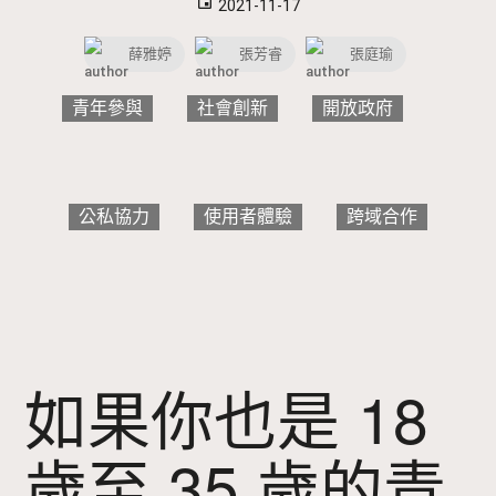
event
2021-11-17
薛雅婷
張芳睿
張庭瑜
青年參與
社會創新
開放政府
公私協力
使用者體驗
跨域合作
如果你也是 18
歲至 35 歲的青